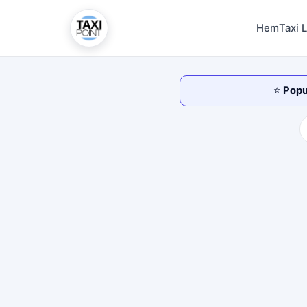
Hem
Taxi 
⭐
Popul