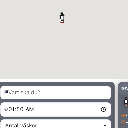
NÄ
🏁
⏰
🚗
≈
🕒
–