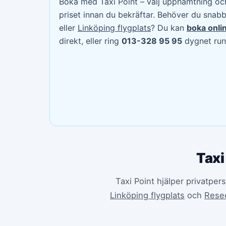
Boka med Taxi Point – välj upphämtning och
priset innan du bekräftar. Behöver du snabb 
eller
Linköping flygplats
? Du kan
boka onli
direkt, eller ring
013-328 95 95
dygnet run
Taxi
Taxi Point hjälper privatper
Linköping flygplats
och
Rese