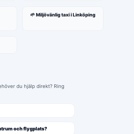
🌱 Miljövänlig taxi i Linköping
ehöver du hjälp direkt? Ring
entrum och flygplats?