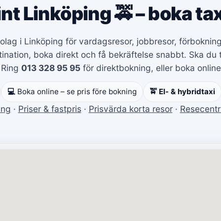
int Linköping 🚕 – boka tax
xibolag i Linköping för vardagsresor, jobbresor, förbokn
nation, boka direkt och få bekräftelse snabbt. Ska du t
 Ring
013 328 95 95
för direktbokning, eller boka online 
💻
Boka online – se pris före bokning
🚖 El- & hybridtaxi
ing
·
Priser & fastpris
·
Prisvärda korta resor
·
Resecent