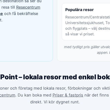
 destination så ser du
resa till
Resecentrum
Populära resor
ne
och få bekräftelse
Resecentrum/Centralstati
t.
Universitetssjukhuset, T
och flygplats – välj destin
så visar vi priset.
med tydligt pris gäller utval
appen. 
 Point – lokala resor med enkel bo
soner och företag med lokala resor, förbokningar och vikt
centrum
. Du kan boka med
Priser & fastpris
när det finns 
direkt. Vi kör dygnet runt.