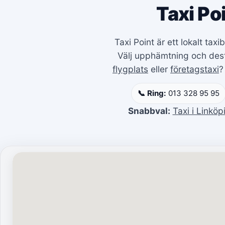
Taxi Po
Taxi Point är ett lokalt ta
Välj upphämtning och desti
flygplats
eller
företagstaxi
?
📞 Ring:
013 328 95 95
Snabbval:
Taxi i Linköp