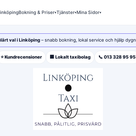
Linköping
Bokning & Priser
Tjänster
Mina Sidor
▾
▾
▾
ärt val i Linköping
– snabb bokning, lokal service och hjälp dygn
⭐ Kundrecensioner
🏢 Lokalt taxibolag
📞 013 328 95 95