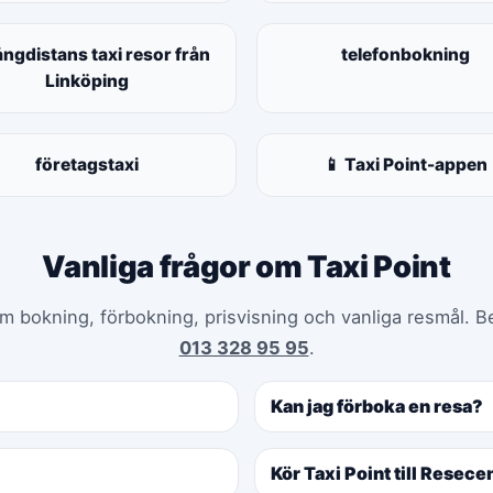
ångdistans taxi resor från
telefonbokning
Linköping
företagstaxi
📱 Taxi Point-appen
Vanliga frågor om Taxi Point
m bokning, förbokning, prisvisning och vanliga resmål. B
013 328 95 95
.
Kan jag förboka en resa?
Kör Taxi Point till Resec