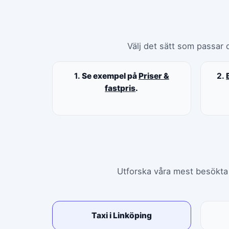
Välj det sätt som passar d
1.
Se exempel på
Priser &
2.
fastpris
.
Utforska våra mest besökta s
Taxi i Linköping