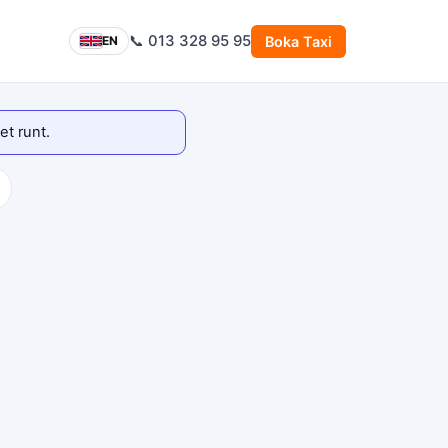
📞 013 328 95 95
Boka Taxi
EN
et runt.