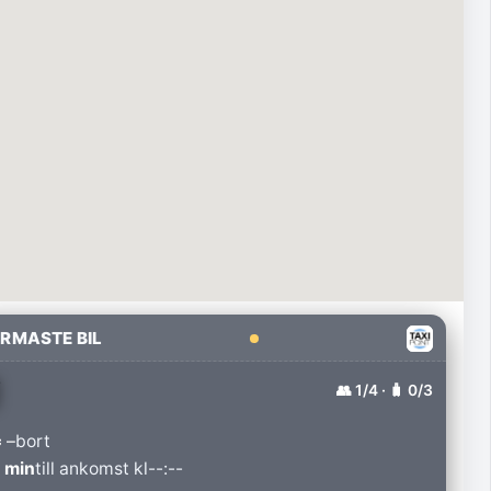
RMASTE BIL
👥
1
/4 · 🧳
0
/3
 –
bort
 min
till ankomst kl
--:--