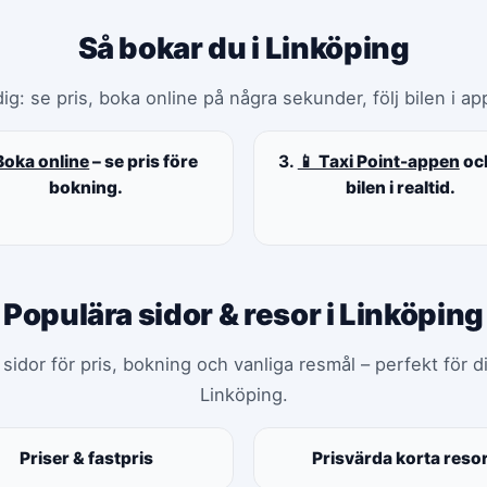
Så bokar du i Linköping
ig: se pris, boka online på några sekunder, följ bilen i app
Boka online
– se pris före
3.
📱 Taxi Point-appen
och
bokning.
bilen i realtid.
Populära sidor & resor i Linköping
idor för pris, bokning och vanliga resmål – perfekt för di
Linköping.
Priser & fastpris
Prisvärda korta reso