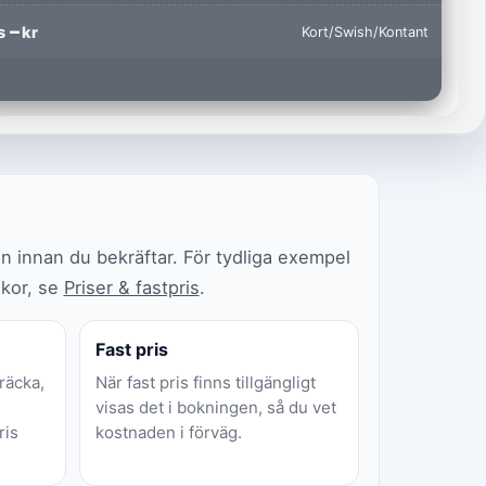
–
s
kr
Kort
/
Swish
/
Kontant
g
en innan du bekräftar. För tydliga exempel
lkor, se
Priser & fastpris
.
Fast pris
räcka,
När fast pris finns tillgängligt
visas det i bokningen, så du vet
ris
kostnaden i förväg.