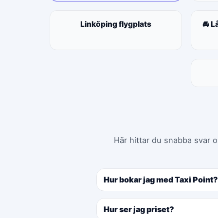
Linköping flygplats
🚘 L
Här hittar du snabba svar o
Hur bokar jag med Taxi Point?
Hur ser jag priset?