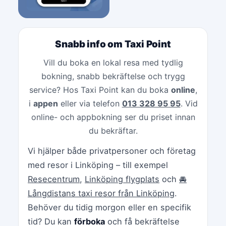
Snabb info om Taxi Point
Vill du boka en lokal resa med tydlig
bokning, snabb bekräftelse och trygg
service? Hos Taxi Point kan du boka
online
,
i
appen
eller via telefon
013 328 95 95
. Vid
online- och appbokning ser du priset innan
du bekräftar.
Vi hjälper både privatpersoner och företag
med resor i Linköping – till exempel
Resecentrum
,
Linköping flygplats
och
🚘
Långdistans taxi resor från Linköping
.
Behöver du tidig morgon eller en specifik
tid? Du kan
förboka
och få bekräftelse