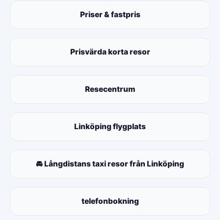
Priser & fastpris
Prisvärda korta resor
Resecentrum
Linköping flygplats
🚘 Långdistans taxi resor från Linköping
telefonbokning