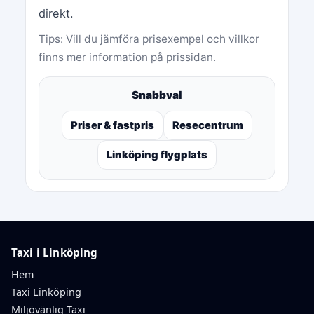
direkt.
Tips: Vill du jämföra prisexempel och villkor
finns mer information på
prissidan
.
Snabbval
Priser & fastpris
Resecentrum
Linköping flygplats
Taxi i Linköping
Hem
Taxi Linköping
Miljövänlig Taxi