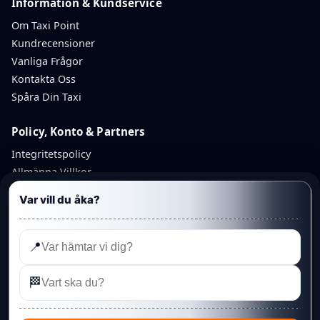
Information & Kundservice
Om Taxi Point
Kundrecensioner
Vanliga Frågor
Kontakta Oss
Spåra Din Taxi
Policy, Konto & Partners
Integritetspolicy
Allmänna Villkor
Avbokningspolicy
Var vill du åka?
Återbetalningspolicy
Mitt Konto
Partnerkonto
📍
Admin
🏁
©
Linköping Punkt Taxi AB
— Taxi Point. Organisationsnummer:
559348-6425
· Telefon:
013 328 95 95
· Rydsvägen 208A, 584 32