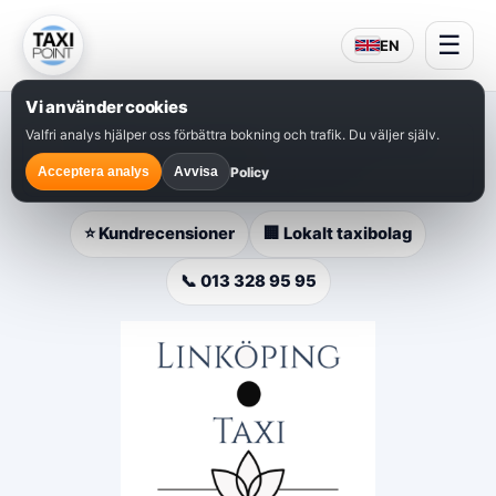
☰
EN
Vi använder cookies
Valfri analys hjälper oss förbättra bokning och trafik. Du väljer själv.
⭐
Populärt val i Linköping
– snabb bokning, lokal
service och hjälp dygnet runt.
Policy
Acceptera analys
Avvisa
⭐ Kundrecensioner
🏢 Lokalt taxibolag
📞 013 328 95 95