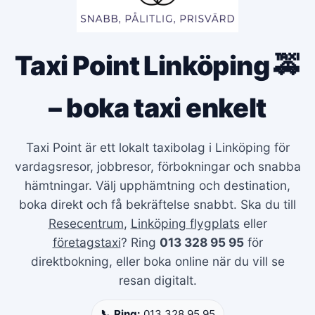
Taxi Point Linköping 🚕
– boka taxi enkelt
Taxi Point är ett lokalt taxibolag i Linköping för
vardagsresor, jobbresor, förbokningar och snabba
hämtningar. Välj upphämtning och destination,
boka direkt och få bekräftelse snabbt. Ska du till
Resecentrum
,
Linköping flygplats
eller
företagstaxi
? Ring
013 328 95 95
för
direktbokning, eller boka online när du vill se
resan digitalt.
📞 Ring:
013 328 95 95