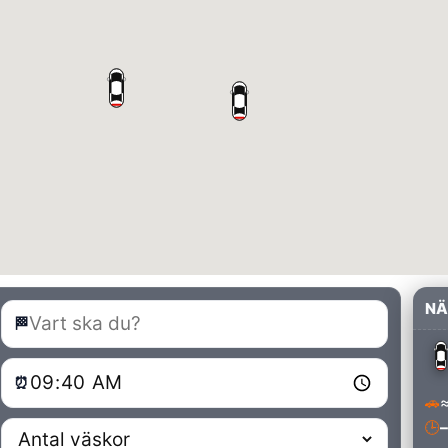
NÄ
🏁
⏰
🚗
≈
🕒
–