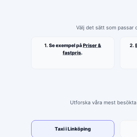
Välj det sätt som passar d
1.
Se exempel på
Priser &
2.
fastpris
.
Utforska våra mest besökta s
Taxi i Linköping