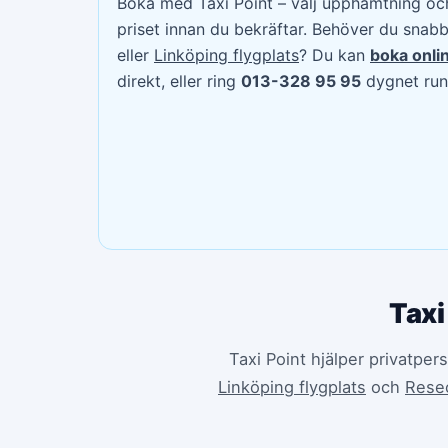
Boka med Taxi Point – välj upphämtning och
priset innan du bekräftar. Behöver du snabb 
eller
Linköping flygplats
? Du kan
boka onli
direkt, eller ring
013-328 95 95
dygnet run
Taxi
Taxi Point hjälper privatper
Linköping flygplats
och
Rese