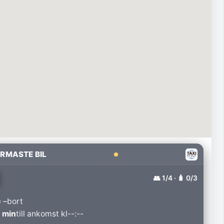
RMASTE BIL
👥
1
/4 · 🧳
0
/3
 –
bort
 min
till ankomst kl
--:--