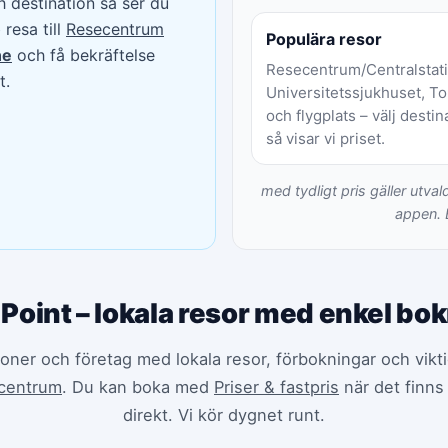
 destination så ser du
resa till
Resecentrum
Populära resor
ne
och få bekräftelse
Resecentrum/Centralstati
t.
Universitetssjukhuset, T
och flygplats – välj destin
så visar vi priset.
med tydligt pris gäller utval
appen. 
 Point – lokala resor med enkel bo
soner och företag med lokala resor, förbokningar och vikt
centrum
. Du kan boka med
Priser & fastpris
när det finns 
direkt. Vi kör dygnet runt.