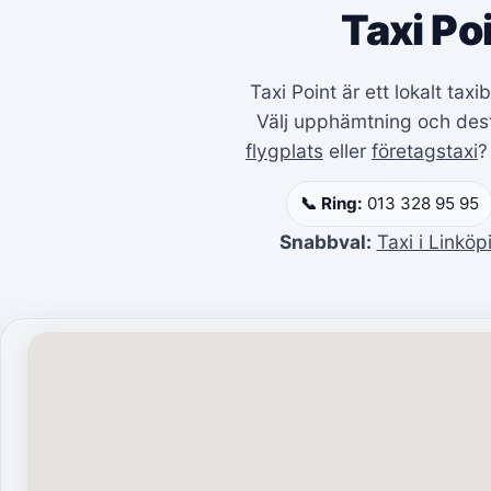
Taxi Po
Taxi Point är ett lokalt ta
Välj upphämtning och desti
flygplats
eller
företagstaxi
?
📞 Ring:
013 328 95 95
Snabbval:
Taxi i Linköp