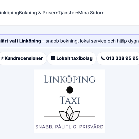
Linköping
Bokning & Priser
Tjänster
Mina Sidor
▾
▾
▾
ärt val i Linköping
– snabb bokning, lokal service och hjälp dygn
⭐ Kundrecensioner
🏢 Lokalt taxibolag
📞 013 328 95 95