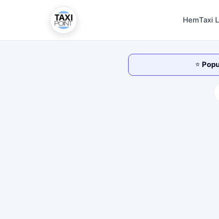
Hem
Taxi 
⭐
Popul