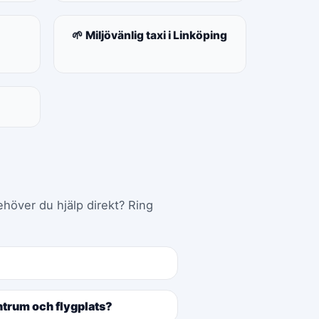
🌱 Miljövänlig taxi i Linköping
ehöver du hjälp direkt? Ring
entrum och flygplats?