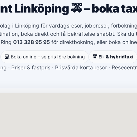
int Linköping 🚕 – boka tax
xibolag i Linköping för vardagsresor, jobbresor, förbokn
nation, boka direkt och få bekräftelse snabbt. Ska du t
 Ring
013 328 95 95
för direktbokning, eller boka online 
💻
Boka online – se pris före bokning
🚖 El- & hybridtaxi
ing
·
Priser & fastpris
·
Prisvärda korta resor
·
Resecent