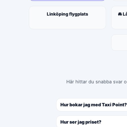
Linköping flygplats
🚘 L
Här hittar du snabba svar o
Hur bokar jag med Taxi Point?
Hur ser jag priset?