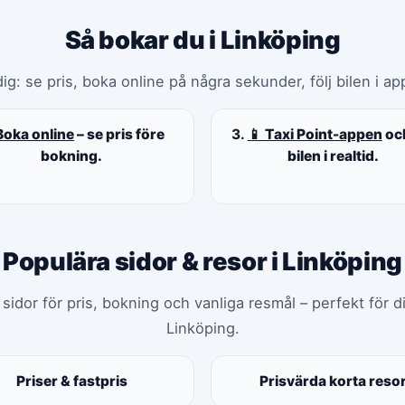
Så bokar du i Linköping
ig: se pris, boka online på några sekunder, följ bilen i app
Boka online
– se pris före
3.
📱 Taxi Point-appen
och
bokning.
bilen i realtid.
Populära sidor & resor i Linköping
idor för pris, bokning och vanliga resmål – perfekt för di
Linköping.
Priser & fastpris
Prisvärda korta reso