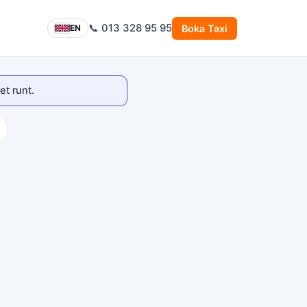
📞 013 328 95 95
Boka Taxi
EN
et runt.