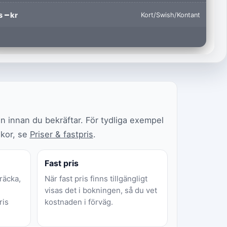
–
s
kr
Kort
/
Swish
/
Kontant
g
en innan du bekräftar. För tydliga exempel
lkor, se
Priser & fastpris
.
Fast pris
räcka,
När fast pris finns tillgängligt
visas det i bokningen, så du vet
ris
kostnaden i förväg.