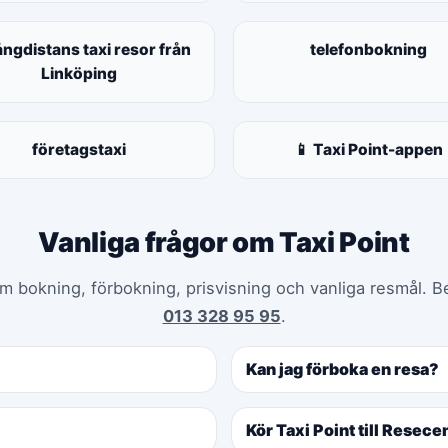
ångdistans taxi resor från
telefonbokning
Linköping
företagstaxi
📱 Taxi Point-appen
Vanliga frågor om Taxi Point
m bokning, förbokning, prisvisning och vanliga resmål. B
013 328 95 95
.
Kan jag förboka en resa?
Kör Taxi Point till Resec